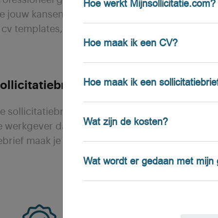
professioneel genoeg ogen, of de
Hoe werkt Mijnsollicitatie.com?
 je jouw kansen verhogen?
cv templates, opgesteld door
Hoe maak ik een CV?
Hoe maak ik een sollicitatiebrie
llicitatiebrief toe
 sollicitatiebrief te maken voor
Wat zijn de kosten?
de werkgever dat jij de geschikte
iebrief maak je snel en eenvoudig
Wat wordt er gedaan met mijn