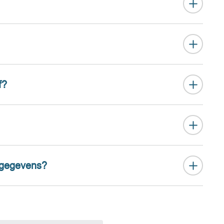
f?
 gegevens?
Gratis preview