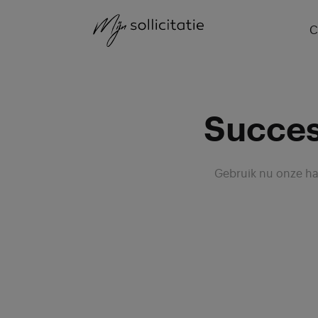
C
Succe
Gebruik nu onze han