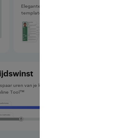
Elegante en professioneel ontworpen
templates waarmee je opvalt bij recruiters!
ijdswinst
Editor
spaar uren van je kostbare tijd met onze
Pas online je
line Tool™
aan waar en 
wilt