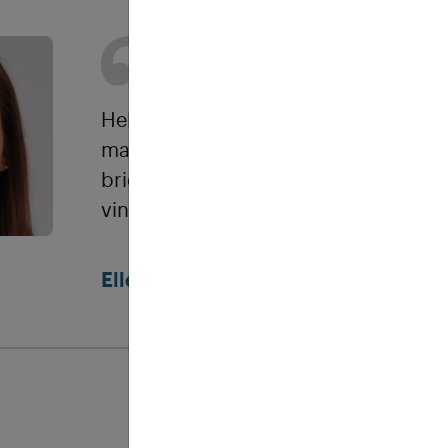
Hele fijne site! Heeft me enorm gehol
maken van mijn CV en schrijven van
brief. Vind het altijd lastig om de juis
vinden. De site was echt een great he
Ellen