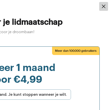
Registreer
Log In
r je lidmaatschap
coor je droombaan!
nt hier
Meer dan 100.000 gebruikers
tatiebrief te maken.
eer 1 maand
oor €4,99
d. Je kunt stoppen wanneer je wilt.