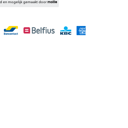
gd en mogelijk gemaakt door
mollie
bekijken
ikers?
ool gebruikt.