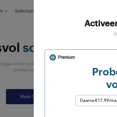
V
Sollicitatiebrief
Veelgestelde vragen
Prijs
Activee
S
svol
solliciteren
begi
Premium
dige online tools™ om snel een professionele CV en sollici
Prob
Ontdek het zelf en haal je droombaan binnen!
v
Maak CV
Maak Sollicitatiebrief
Daarna €17,99/maan