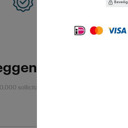
Professioneel
Beveili
eggen andere gebru
.000 sollicitanten zoals jij hebben reeds onze t