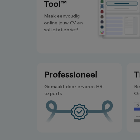
Tool™
Maak eenvoudig
online jouw CV en
sollicitatiebrief!
Professioneel
T
Gemaakt door ervaren HR-
Be
experts
On