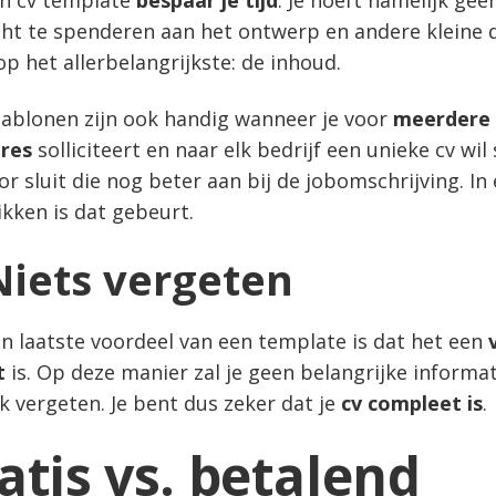
n cv template
bespaar je tijd
. Je hoeft namelijk gee
ht te spenderen aan het ontwerp en andere kleine d
op het allerbelangrijkste: de inhoud.
jablonen zijn ook handig wanneer je voor
meerdere
res
solliciteert en naar elk bedrijf een unieke cv wil
r sluit die nog beter aan bij de jobomschrijving. In
ikken is dat gebeurt.
Niets vergeten
n laatste voordeel van een template is dat het een
t
is. Op deze manier zal je geen belangrijke informat
k vergeten. Je bent dus zeker dat je
cv compleet is
.
atis vs. betalend