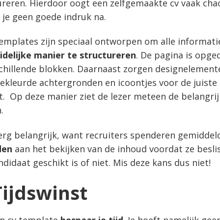
ureren. Hierdoor oogt een zelfgemaakte cv vaak chao
t je geen goede indruk na.
emplates zijn speciaal ontworpen om alle informat
idelijke manier te structureren
. De pagina is opge
schillende blokken. Daarnaast zorgen designelement
gekleurde achtergronden en icoontjes voor de juiste
t. Op deze manier ziet de lezer meteen de belangrij
n.
 erg belangrijk, want recruiters spenderen gemidde
den
aan het bekijken van de inhoud voordat ze besli
didaat geschikt is of niet. Mis deze kans dus niet!
Tijdswinst