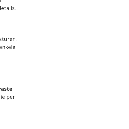
n
etails.
 sturen.
 enkele
vaste
ie per