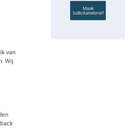
Maak
v
Sollicitatiebrief
ik van
. Wij
lden
dback