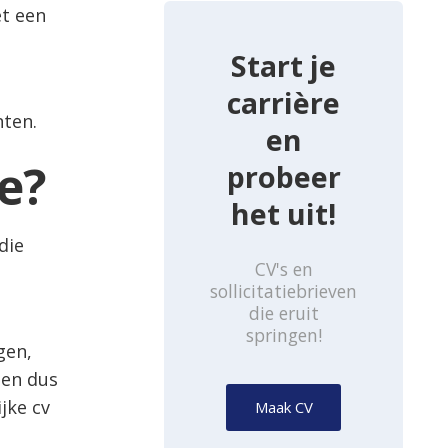
et een
Start je
carrière
nten.
en
e?
probeer
het uit!
die
CV's en
sollicitatiebrieven
die eruit
springen!
gen,
den dus
jke cv
Maak CV