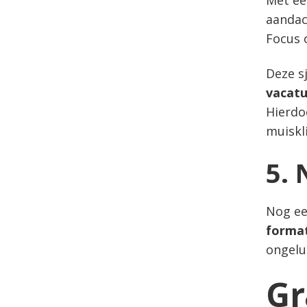
Met ee
aandac
Focus 
Deze s
vacatu
Hierdoo
muiskl
5. 
Nog ee
forma
ongelu
Gr