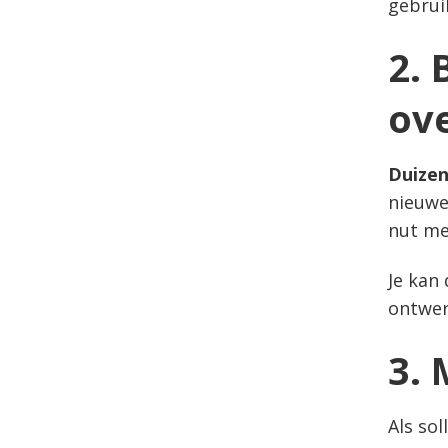
gebrui
2.
ov
Duizen
nieuwe
nut me
Je kan
ontwer
3. 
Als sol