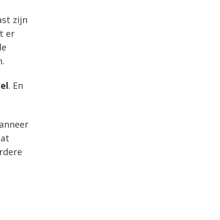
st zijn
 er
de
n.
el
. En
wanneer
Dat
rdere