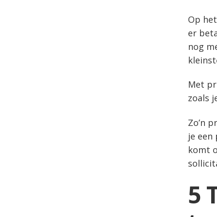
Op het
er beta
nog me
kleinst
Met pr
zoals 
Zo’n p
je een
komt o
sollici
5 