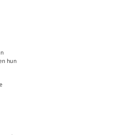
en
en hun
e