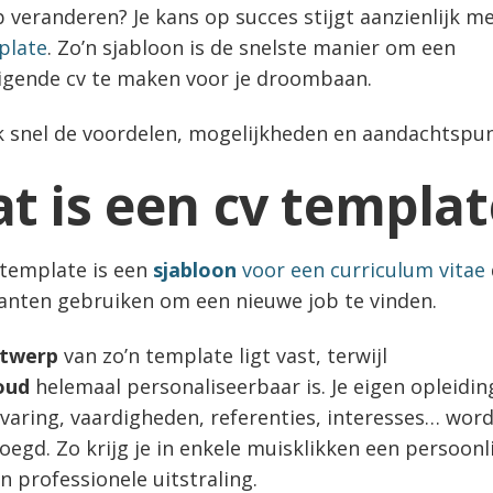
b veranderen? Je kans op succes stijgt aanzienlijk m
plate
. Zo’n sjabloon is de snelste manier om een
igende cv te maken voor je droombaan.
 snel de voordelen, mogelijkheden en aandachtspu
t is een cv templat
 template is een
sjabloon
voor een curriculum vitae
itanten gebruiken om een nieuwe job te vinden.
twerp
van zo’n template ligt vast, terwijl
oud
helemaal personaliseerbaar is. Je eigen opleidin
varing, vaardigheden, referenties, interesses… wor
oegd. Zo krijg je in enkele muisklikken een persoonli
n professionele uitstraling.