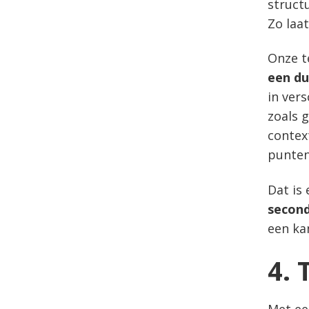
struct
Zo laa
Onze t
een du
in ver
zoals 
contex
punte
Dat is
secon
een kan
4. 