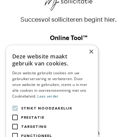
Succesvol solliciteren begint hier.
Online Tool™
×
CV
Deze website maakt
gebruik van cookies.
Sollicitatiebrief
Deze website gebruikt cookies om uw
Prijs
gebruikerservaring te verbeteren. Door
onze website te gebruiken, stemt u in met
Bedrijfsgegevens
alle cookies in overeenstemming met ons
Cookiebeleid.
Lees verder
Over ons
STRIKT NOODZAKELIJK
Blog
PRESTATIE
Contact
TARGETING
Algemene Voorwaarden
FUNCTIONEEL