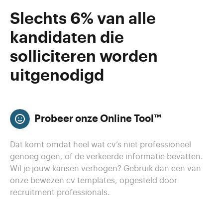
Slechts 6% van alle
kandidaten die
solliciteren worden
uitgenodigd
Probeer onze Online Tool™
Dat komt omdat heel wat cv’s niet professioneel
genoeg ogen, of de verkeerde informatie bevatten.
Wil je jouw kansen verhogen? Gebruik dan een van
onze bewezen cv templates, opgesteld door
recruitment professionals.