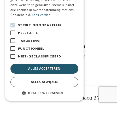
onze website te gebruiken, stemt u in met
Bedrijfsgegevens
alle cookies in overeenstemming met ons
Cookiebeleid.
Lees verder
Over ons
STRIKT NOODZAKELIJK
Blog
PRESTATIE
Contact
TARGETING
Algemene Voorwaarden
FUNCTIONEEL
Cookie-en Privacybeleid
NIET-GECLASSIFICEERD
Juridische Informatie
ALLES ACCEPTEREN
ALLES AFWIJZEN
DETAILS WEERGEVEN
© 2026 Mijnsollicatie.com - Knacq B.V.